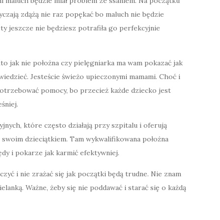
i maluch będzie miał problem ze ssaniem. Na początku
yczają zdążą nie raz popękać bo maluch nie będzie
 ty jeszcze nie będziesz potrafiła go perfekcyjnie
Kto jak nie położna czy pielęgniarka ma wam pokazać jak
wiedzieć. Jesteście świeżo upieczonymi mamami. Choć i
potrzebować pomocy, bo przecież każde dziecko jest
śniej.
jnych, które często działają przy szpitalu i oferują
e swoim dzieciątkiem. Tam wykwalifikowana położna
dy i pokarze jak karmić efektywniej.
czyć i nie zrażać się jak początki będą trudne. Nie znam
elanką. Ważne, żeby się nie poddawać i starać się o każdą