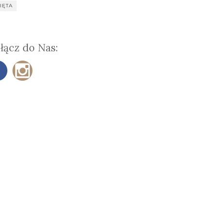
IĘTA
łącz do Nas: