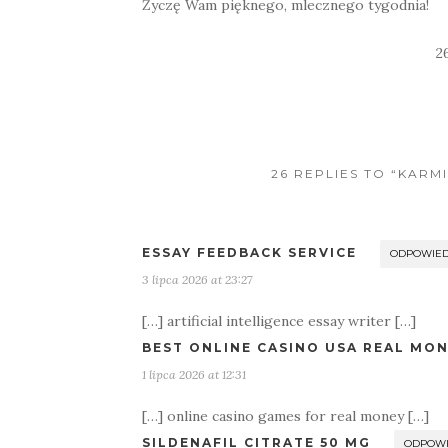
Życzę Wam pięknego, mlecznego tygodnia!
2
26 REPLIES TO “KARM
ESSAY FEEDBACK SERVICE
ODPOWIE
3 lipca 2026 at 23:27
[…] artificial intelligence essay writer […]
BEST ONLINE CASINO USA REAL MO
1 lipca 2026 at 12:31
[…] online casino games for real money […]
SILDENAFIL CITRATE 50 MG
ODPOW