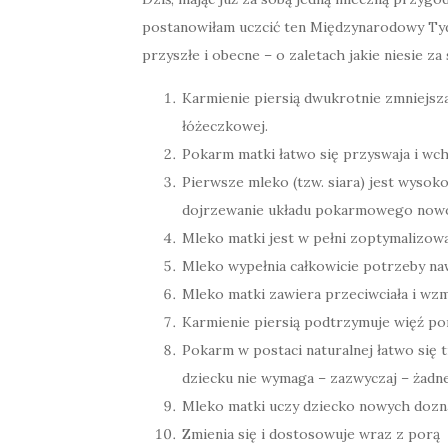
postanowiłam uczcić ten Międzynarodowy Tyd
przyszłe i obecne – o zaletach jakie niesie za
Karmienie piersią dwukrotnie zmniejsz
łóżeczkowej.
Pokarm matki łatwo się przyswaja i wchł
Pierwsze mleko (tzw. siara) jest wysok
dojrzewanie układu pokarmowego now
Mleko matki jest w pełni zoptymalizo
Mleko wypełnia całkowicie potrzeby na
Mleko matki zawiera przeciwciała i wz
Karmienie piersią podtrzymuje więź po
Pokarm w postaci naturalnej łatwo się 
dziecku nie wymaga – zazwyczaj – żad
Mleko matki uczy dziecko nowych dozna
Zmienia się i dostosowuje wraz z porą 