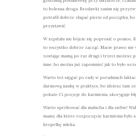
godzinną posiadówkę przy laktatorze, czasam
to bolesna droga. Brodawki zanim się przyzw
potrafił dobrze złapać piersi od początku, bo
przystawić.
W szpitalu nie bójcie się poprosić o pomoc. 
to wszystko dobrze zacząć. Macie prawo nie 
zostając mamą po raz drugi i trzeci możesz 
inne, bo można już zapomnieć jak to było wcze
Warto też sięgać po rady w poradniach laktacy
darmową naukę w praktyce, bo idziesz tam z
pokaże Ci pozycje do karmienia, skoryguje błę
Warto spróbować dla malucha i dla siebie! Wal
mamy, dla które rozpoczęcie karmienia było si
kropelkę mleka.