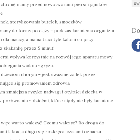
ochronę mamy przed nowotworami piersi i jajników
ŚW
ie
nek, sterylizowania butelek, smoczków
Do
mamy do formy po ciąży – podczas karmienia organizm
dla macicy, a mama traci tyle kalorii co przy
ez skakankę przez 5 minut!
iersi wpływa korzystnie na rozwój jego aparatu mowy
zapobiegania wadom zgryzu.
 dzieciom chorym – jest uważane za lek przez
ajmujące się promowaniem zdrowia
m zmniejsza ryzyko nadwagi i otyłości dziecka w
 porównaniu z dziećmi, które nigdy nie były karmione
 więc warto walczyć! Czemu walczyć? Bo droga do
ami laktacja długo się rozkręca, czasami oznacza