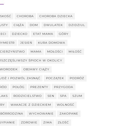
ISKOŚĆ
CHOROBA
CHOROBA DZIECKA
USTY
CIĄŻA
DOM
DWULATEK
DZIDZIUL
IECI
DZIECKO
ETAT MAMA
GÓRY
TRYMESTR
JESIEŃ
KURA DOMOWA
CIERZYŃSTWO
MAMA
MDŁOŚCI
MIŁOŚĆ
JSZCZĘŚLIWSZY ŚPIOCH W OKOLICY
WORODEK
OBJAWY CIĄŻY
UDŹ I POZWÓL ZASNĄĆ
POCZĄTEK
PODRÓŻ
RÓD
POŁÓG
PREZENTY
PRZYGODA
LAKS
RODZICIELSTWO
SEN
SPA
SZUM
TRY
WAKACJE Z DZIECKIEM
WOLNOŚĆ
BÓRRODZINA
WYCHOWANIE
ZAKOPANE
SYPIANIE
ZDROWIE
ZIMA
ZŁOŚĆ