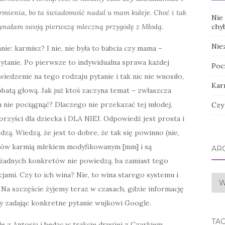
rmienia, bo ta świadomość nadal u mam kuleje. Choć i tak
Nie 
aczynałam swoją pierwszą mleczną przygodę z Młodą.
chy
Nie
e: karmisz? I nie, nie była to babcia czy mama –
ytanie. Po pierwsze to indywidualna sprawa każdej
Poc
wiedzenie na tego rodzaju pytanie i tak nic nie wnosiło,
Kar
batą głową. Jak już ktoś zaczyna temat – zwłaszcza
nie pociągnąć? Dlaczego nie przekazać tej młodej,
Czy
orzyści dla dziecka i DLA NIEJ. Odpowiedź jest prosta i
zą. Wiedzą, że jest to dobre, że tak się powinno (nie,
dów karmią mlekiem modyfikowanym [mm] i są
AR
 żadnych konkretów nie powiedzą, ba zamiast tego
jami. Czy to ich wina? Nie, to wina starego systemu i
Arc
Na szczęście żyjemy teraz w czasach, gdzie informację
y zadając konkretne pytanie wujkowi Google.
TAG
ę z Antosią i będąc w trakcie drugiej z Czarkiem,