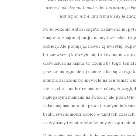
szerzyć wiedzę na temat zalet naturalnego ka
jest lepiej niż 4 lata temu kiedy ja z
Po urodzeniu Antosi często zadawano mi pytani
znajoma, znajomej mojej mamy też zadała to p
kobiety. Ale pomijając nawet tą kwestię: odpo
bo zazwyczaj kończyło się to kiwaniem z apro
doświadczona mama, to czemu by tego tematu 
jeszcze nieogarniętej mamie jakie są z tego k
smutna zarazem: bo niewiele na ten temat wied
nie trzeba – niektóre mamy z różnych wzglę
najlepszymi mamami na świecie) ale poza tym
nakarmią nas mitami i przestarzałymi informac
braku świadomości kobiet w tamtych czasach. 
na wybrany temat zdobędziemy w ciągu minut
Dziś, mając już za sobą jedną mleczną przygod