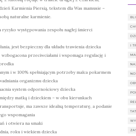
zień Karmienia Piersią, tekstem dla Was mamusie –
 sobą naturalne karmienie.
BL
CH
a ryzyko występowania zespołu nagłej śmierci
DZ
I 
ania, jest bezpieczny dla układu trawienia dziecka
o wzbogacona przeciwciałami i wspomaga regulację i
MA
orodka
NA
wanym i w 100% spełniającym potrzeby malca pokarmem
NO
wadniania organizmu dziecka
OB
macnia system odpornościowy dziecka
PO
między matką i dzieckiem – w obu kierunkach
RE
transportuje, ma zawsze idealną temperaturę, a podanie
TA
nego wspomagania
WY
ń i otwiera na smaki
ZA
dnia, roku i wiekiem dziecka