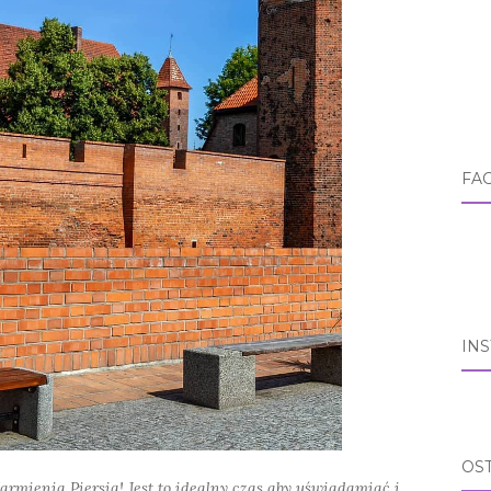
FA
IN
OS
rmienia Piersią! Jest to idealny czas aby uświadamiać i