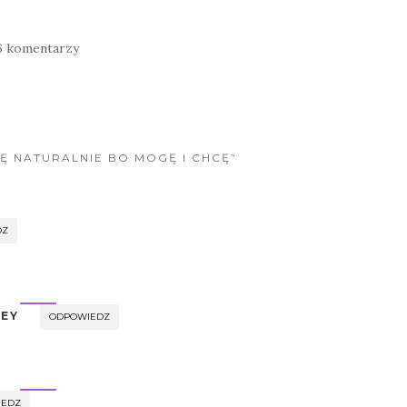
6 komentarzy
IĘ NATURALNIE BO MOGĘ I CHCĘ”
DZ
NEY
ODPOWIEDZ
IEDZ