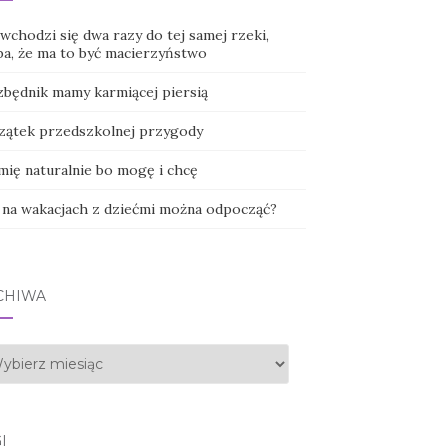
wchodzi się dwa razy do tej samej rzeki,
ba, że ma to być macierzyństwo
zbędnik mamy karmiącej piersią
zątek przedszkolnej przygody
mię naturalnie bo mogę i chcę
 na wakacjach z dziećmi można odpocząć?
CHIWA
hiwa
I