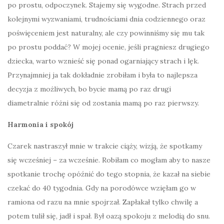
po prostu, odpoczynek. Stajemy się wygodne. Strach przed
kolejnymi wyzwaniami, trudnościami dnia codziennego oraz
poświęceniem jest naturalny, ale czy powinniśmy się mu tak
po prostu poddać? W mojej ocenie, jeśli pragniesz drugiego
dziecka, warto wznieść się ponad ogarniający strach i lęk.
Przynajmniej ja tak dokładnie zrobiłam i była to najlepsza
decyzja z możliwych, bo bycie mamą po raz drugi
diametralnie różni się od zostania mamą po raz pierwszy.
Harmonia i spokój
Czarek nastraszył mnie w trakcie ciąży, wizją, że spotkamy
się wcześniej – za wcześnie. Robiłam co mogłam aby to nasze
spotkanie trochę opóźnić do tego stopnia, że kazał na siebie
czekać do 40 tygodnia. Gdy na porodówce wzięłam go w
ramiona od razu na mnie spojrzał. Zapłakał tylko chwilę a
potem tulił się, jadł i spał. Był oazą spokoju z melodią do snu.