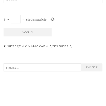
9
+
=
siedemnaście
NIEZBĘDNIK MAMY KARMIĄCEJ PIERSIĄ
Nawigacja postu
Search for:
ZNAJDŹ