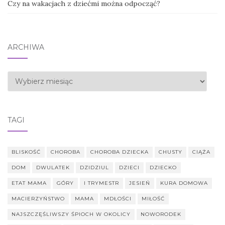
Czy na wakacjach z dziećmi można odpocząć?
ARCHIWA
Archiwa
TAGI
BLISKOŚĆ
CHOROBA
CHOROBA DZIECKA
CHUSTY
CIĄŻA
DOM
DWULATEK
DZIDZIUL
DZIECI
DZIECKO
ETAT MAMA
GÓRY
I TRYMESTR
JESIEŃ
KURA DOMOWA
MACIERZYŃSTWO
MAMA
MDŁOŚCI
MIŁOŚĆ
NAJSZCZĘŚLIWSZY ŚPIOCH W OKOLICY
NOWORODEK