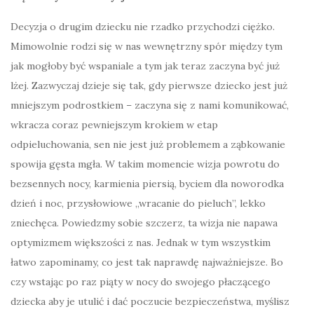
Decyzja o drugim dziecku nie rzadko przychodzi ciężko.
Mimowolnie rodzi się w nas wewnętrzny spór między tym
jak mogłoby być wspaniale a tym jak teraz zaczyna być już
lżej. Zazwyczaj dzieje się tak, gdy pierwsze dziecko jest już
mniejszym podrostkiem – zaczyna się z nami komunikować,
wkracza coraz pewniejszym krokiem w etap
odpieluchowania, sen nie jest już problemem a ząbkowanie
spowija gęsta mgła. W takim momencie wizja powrotu do
bezsennych nocy, karmienia piersią, byciem dla noworodka
dzień i noc, przysłowiowe „wracanie do pieluch”, lekko
zniechęca. Powiedzmy sobie szczerz, ta wizja nie napawa
optymizmem większości z nas. Jednak w tym wszystkim
łatwo zapominamy, co jest tak naprawdę najważniejsze. Bo
czy wstając po raz piąty w nocy do swojego płaczącego
dziecka aby je utulić i dać poczucie bezpieczeństwa, myślisz