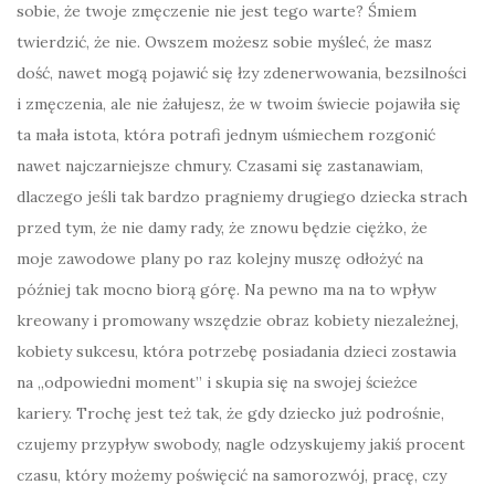
sobie, że twoje zmęczenie nie jest tego warte? Śmiem
twierdzić, że nie. Owszem możesz sobie myśleć, że masz
dość, nawet mogą pojawić się łzy zdenerwowania, bezsilności
i zmęczenia, ale nie żałujesz, że w twoim świecie pojawiła się
ta mała istota, która potrafi jednym uśmiechem rozgonić
nawet najczarniejsze chmury. Czasami się zastanawiam,
dlaczego jeśli tak bardzo pragniemy drugiego dziecka strach
przed tym, że nie damy rady, że znowu będzie ciężko, że
moje zawodowe plany po raz kolejny muszę odłożyć na
później tak mocno biorą górę. Na pewno ma na to wpływ
kreowany i promowany wszędzie obraz kobiety niezależnej,
kobiety sukcesu, która potrzebę posiadania dzieci zostawia
na „odpowiedni moment” i skupia się na swojej ścieżce
kariery. Trochę jest też tak, że gdy dziecko już podrośnie,
czujemy przypływ swobody, nagle odzyskujemy jakiś procent
czasu, który możemy poświęcić na samorozwój, pracę, czy