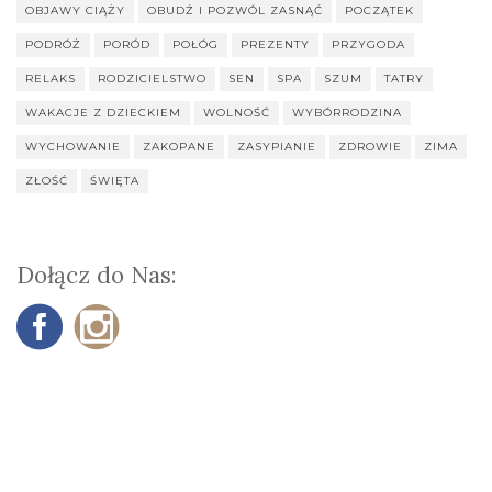
OBJAWY CIĄŻY
OBUDŹ I POZWÓL ZASNĄĆ
POCZĄTEK
PODRÓŻ
PORÓD
POŁÓG
PREZENTY
PRZYGODA
RELAKS
RODZICIELSTWO
SEN
SPA
SZUM
TATRY
WAKACJE Z DZIECKIEM
WOLNOŚĆ
WYBÓRRODZINA
WYCHOWANIE
ZAKOPANE
ZASYPIANIE
ZDROWIE
ZIMA
ZŁOŚĆ
ŚWIĘTA
Dołącz do Nas: