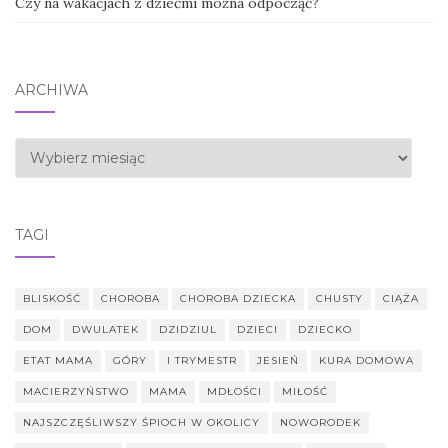
Czy na wakacjach z dziećmi można odpocząć?
ARCHIWA
Archiwa
TAGI
BLISKOŚĆ
CHOROBA
CHOROBA DZIECKA
CHUSTY
CIĄŻA
DOM
DWULATEK
DZIDZIUL
DZIECI
DZIECKO
ETAT MAMA
GÓRY
I TRYMESTR
JESIEŃ
KURA DOMOWA
MACIERZYŃSTWO
MAMA
MDŁOŚCI
MIŁOŚĆ
NAJSZCZĘŚLIWSZY ŚPIOCH W OKOLICY
NOWORODEK