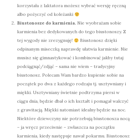
korzystała z laktatora możesz wybrać wersję ręczną
albo pożyczyć od koleżanki
Biustonosze do karmienia.
Nie wyobrażam sobie
karmienia bez dedykowanych do tego biustonoszy. Z
tej wygody nie zrezygnuję!
Biustonosz dzięki
odpinanym miseczką naprawdę ułatwia karmienie. Nie
musisz się gimnastykować i kombinować jakby tutaj
podciągnąć/zdjąć – sama nie wiem – tradycyjny
biustonosz. Polecam Wam bardzo kupienie sobie na
początek po dwa z każdego rodzaju tj. usztywniany i
miękki. Usztywniany świetnie podtrzyma piersi w
ciągu dnia, będzie dbał o ich kształt i pomagał walczyć
z grawitacją. Miękki natomiast idealny będzie na noc.
Niektóre dziewczyny nie potrzebują biustonosza nocą
– ja wręcz przeciwnie – zwłaszcza na początku
karmienia, kiedy następuje nawał pokarmu. Biustonosz