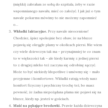
(miękki) zabrałam ze sobą do szpitala, żeby w razie
wspomnianego nawału, mieć co założyć. I jak już o tym
nawale pokarmu mówimy to nie możemy zapomnieć
o…
Wkładki laktacyjne.
Przy nawale nieocenione!
Chodzisz, śpisz spokojnie bez obaw, że na bluzce
pojawią się okrągłe plamy w okolicach piersi. Nie wiem
czy wiele dziewczyn tak ma – przynajmniej te co znam
to w większości tak – ale kiedy karmię z jednej piersi
to z drugiej mleko też zaczyna się odrobinę sączyć.
Może to być niekiedy kłopotliwe i umówmy się – mało
przyjemne i komfortowe. Wkładki ratują wtedy nasz
komfort fizyczny i psychiczny trochę też, bo masz
pewność, że żadna niepożądana plama nie pojawi się na
bluzce, kiedy np. jesteś w gościach.
Maść na pękające brodawki.
Prawie każda dziewczyna