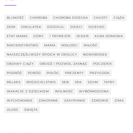
BLISKOŚĆ
CHOROBA
CHOROBA DZIECKA
CHUSTY
CIĄŻA
DOM
DWULATEK
DZIDZIUL
DZIECI
DZIECKO
ETAT MAMA
GÓRY
I TRYMESTR
JESIEŃ
KURA DOMOWA
MACIERZYŃSTWO
MAMA
MDŁOŚCI
MIŁOŚĆ
NAJSZCZĘŚLIWSZY ŚPIOCH W OKOLICY
NOWORODEK
OBJAWY CIĄŻY
OBUDŹ I POZWÓL ZASNĄĆ
POCZĄTEK
PODRÓŻ
PORÓD
POŁÓG
PREZENTY
PRZYGODA
RELAKS
RODZICIELSTWO
SEN
SPA
SZUM
TATRY
WAKACJE Z DZIECKIEM
WOLNOŚĆ
WYBÓRRODZINA
WYCHOWANIE
ZAKOPANE
ZASYPIANIE
ZDROWIE
ZIMA
ZŁOŚĆ
ŚWIĘTA