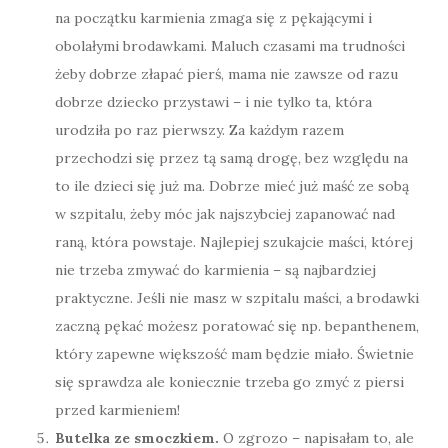
na początku karmienia zmaga się z pękającymi i
obolałymi brodawkami. Maluch czasami ma trudności
żeby dobrze złapać pierś, mama nie zawsze od razu
dobrze dziecko przystawi – i nie tylko ta, która
urodziła po raz pierwszy. Za każdym razem
przechodzi się przez tą samą drogę, bez względu na
to ile dzieci się już ma. Dobrze mieć już maść ze sobą
w szpitalu, żeby móc jak najszybciej zapanować nad
raną, która powstaje. Najlepiej szukajcie maści, której
nie trzeba zmywać do karmienia – są najbardziej
praktyczne. Jeśli nie masz w szpitalu maści, a brodawki
zaczną pękać możesz poratować się np. bepanthenem,
który zapewne większość mam będzie miało. Świetnie
się sprawdza ale koniecznie trzeba go zmyć z piersi
przed karmieniem!
Butelka ze smoczkiem.
O zgrozo – napisałam to, ale