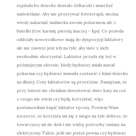
szpitalu bo dziecko dostało żółtaczki i musi być
naświetlane. Aby nie przerywać fototerapii, można
wtedy nakarmić maluszka swoim pokarmem ale z
butelki (tzw. karmię piersią inaczej – kpi). Co prawda
oddziały noworodkowe mają do dyspozycji laktatory
ale nie zawsze jest ich na tyle, aby móc z nich
swobodnie skorzystać. Laktator przyda się też w
późniejszym okresie, kiedy będziesz miała nawał
pokarmu czy będziesz musiała zostawić z kimś dziecko
na dłużej. Ceny laktatorów są przeróżne. Pamiętam, że
przy Antosi nie chciałam inwestować dużo kasy na coś
z czego nie wiem czy będę korzystać, więc
postanowiłam kupić laktator ręczny. Powiem Wam
szczerze, że korzysta mi się z niego na tyle dobrze, że
towarzyszy mi do dziś i nie widzę potrzeby zmiany na
elektryczny. Także, jeśli nie jesteś pewna czy będziesz