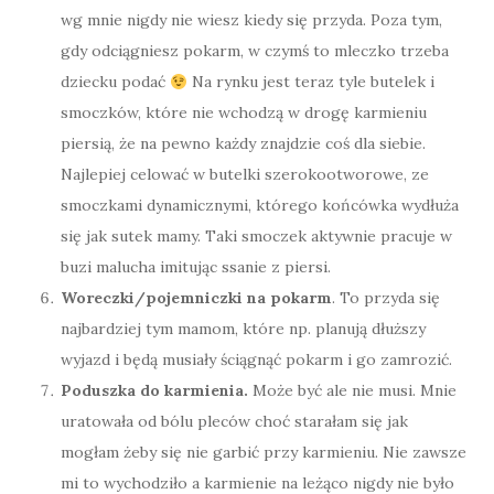
wg mnie nigdy nie wiesz kiedy się przyda. Poza tym,
gdy odciągniesz pokarm, w czymś to mleczko trzeba
dziecku podać
Na rynku jest teraz tyle butelek i
smoczków, które nie wchodzą w drogę karmieniu
piersią, że na pewno każdy znajdzie coś dla siebie.
Najlepiej celować w butelki szerokootworowe, ze
smoczkami dynamicznymi, którego końcówka wydłuża
się jak sutek mamy. Taki smoczek aktywnie pracuje w
buzi malucha imitując ssanie z piersi.
Woreczki/pojemniczki na pokarm
. To przyda się
najbardziej tym mamom, które np. planują dłuższy
wyjazd i będą musiały ściągnąć pokarm i go zamrozić.
Poduszka do karmienia.
Może być ale nie musi. Mnie
uratowała od bólu pleców choć starałam się jak
mogłam żeby się nie garbić przy karmieniu. Nie zawsze
mi to wychodziło a karmienie na leżąco nigdy nie było