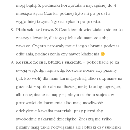
moją bajką. Z poduszki korzystałam najczęściej do 4
miesiąca życia Czarka, później było mi po prostu
wygodniej trzymać go na rękach po prostu.
Pieluszki tetrowe.
Z Czarkiem dowiedziałam się co to
znaczy ulewanie, dlatego pieluszki mam ze sobą
zawsze. Często ratowały moje i jego ubrania podczas
odbijania, podnoszenia czy nawet kładzenia
Koszule nocne, bluzki i sukienki
– pokochacie je za
swoją wygodę, naprawdę. Koszule nocne czy piżamy
(jak kto woli) dla mam karmiących są albo rozpinane na
guziczki – spoko ale na dłuższą metę trochę męczące,
albo rozpinane na napy – jednym ruchem stajesz w
gotowości do karmienia albo mają możliwość
odchylenie kawałka materiału przy piersi aby
swobodnie nakarmić dzieciątko. Zresztą nie tylko
piżamy mają takie rozwiązania ale i bluzki czy sukienki