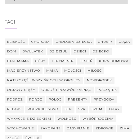
TAGI
BLISKOŚĆ
CHOROBA
CHOROBA DZIECKA
CHUSTY
CIĄŻA
DOM
DWULATEK
DZIDZIUL
DZIECI
DZIECKO
ETAT MAMA
GÓRY
I TRYMESTR
JESIEŃ
KURA DOMOWA
MACIERZYŃSTWO
MAMA
MDŁOŚCI
MIŁOŚĆ
NAJSZCZĘŚLIWSZY ŚPIOCH W OKOLICY
NOWORODEK
OBJAWY CIĄŻY
OBUDŹ I POZWÓL ZASNĄĆ
POCZĄTEK
PODRÓŻ
PORÓD
POŁÓG
PREZENTY
PRZYGODA
RELAKS
RODZICIELSTWO
SEN
SPA
SZUM
TATRY
WAKACJE Z DZIECKIEM
WOLNOŚĆ
WYBÓRRODZINA
WYCHOWANIE
ZAKOPANE
ZASYPIANIE
ZDROWIE
ZIMA
ZŁOŚĆ
ŚWIĘTA