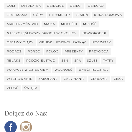
DOM
DWULATEK
DZIDZIUL
DZIECI
DZIECKO
ETAT MAMA
GÓRY
I TRYMESTR
JESIEŃ
KURA DOMOWA
MACIERZYŃSTWO
MAMA
MDŁOŚCI
MIŁOŚĆ
NAJSZCZĘŚLIWSZY ŚPIOCH W OKOLICY
NOWORODEK
OBJAWY CIĄŻY
OBUDŹ I POZWÓL ZASNĄĆ
POCZĄTEK
PODRÓŻ
PORÓD
POŁÓG
PREZENTY
PRZYGODA
RELAKS
RODZICIELSTWO
SEN
SPA
SZUM
TATRY
WAKACJE Z DZIECKIEM
WOLNOŚĆ
WYBÓRRODZINA
WYCHOWANIE
ZAKOPANE
ZASYPIANIE
ZDROWIE
ZIMA
ZŁOŚĆ
ŚWIĘTA
Dołącz do Nas: