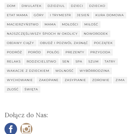
DOM
DWULATEK
DZIDZIUL
DZIECI
DZIECKO
ETAT MAMA
GÓRY
I TRYMESTR
JESIEŃ
KURA DOMOWA
MACIERZYŃSTWO
MAMA
MDŁOŚCI
MIŁOŚĆ
NAJSZCZĘŚLIWSZY ŚPIOCH W OKOLICY
NOWORODEK
OBJAWY CIĄŻY
OBUDŹ I POZWÓL ZASNĄĆ
POCZĄTEK
PODRÓŻ
PORÓD
POŁÓG
PREZENTY
PRZYGODA
RELAKS
RODZICIELSTWO
SEN
SPA
SZUM
TATRY
WAKACJE Z DZIECKIEM
WOLNOŚĆ
WYBÓRRODZINA
WYCHOWANIE
ZAKOPANE
ZASYPIANIE
ZDROWIE
ZIMA
ZŁOŚĆ
ŚWIĘTA
Dołącz do Nas: