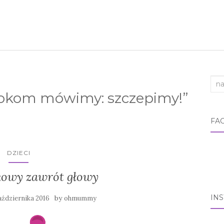
Sea
kom mówimy: szczepimy!”
FA
DZIECI
owy zawrót głowy
IN
by
aździernika 2016
ohmummy