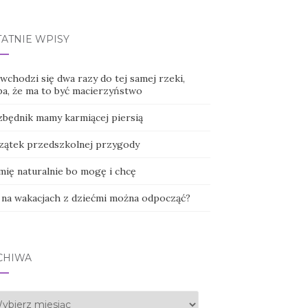
TATNIE WPISY
wchodzi się dwa razy do tej samej rzeki,
ba, że ma to być macierzyństwo
zbędnik mamy karmiącej piersią
zątek przedszkolnej przygody
mię naturalnie bo mogę i chcę
 na wakacjach z dziećmi można odpocząć?
CHIWA
hiwa