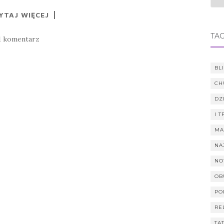
YTAJ WIĘCEJ
TAG
1 komentarz
BL
CH
DZ
I 
MA
NA
NO
OB
PO
RE
TA