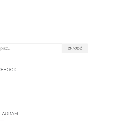
rch for:
ZNAJDŹ
CEBOOK
STAGRAM