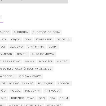
I
ISKOŚĆ
CHOROBA
CHOROBA DZIECKA
USTY
CIĄŻA
DOM
DWULATEK
DZIDZIUL
IECI
DZIECKO
ETAT MAMA
GÓRY
TRYMESTR
JESIEŃ
KURA DOMOWA
CIERZYŃSTWO
MAMA
MDŁOŚCI
MIŁOŚĆ
JSZCZĘŚLIWSZY ŚPIOCH W OKOLICY
WORODEK
OBJAWY CIĄŻY
UDŹ I POZWÓL ZASNĄĆ
POCZĄTEK
PODRÓŻ
RÓD
POŁÓG
PREZENTY
PRZYGODA
LAKS
RODZICIELSTWO
SEN
SPA
SZUM
TRY
WAKACJE Z DZIECKIEM
WOLNOŚĆ