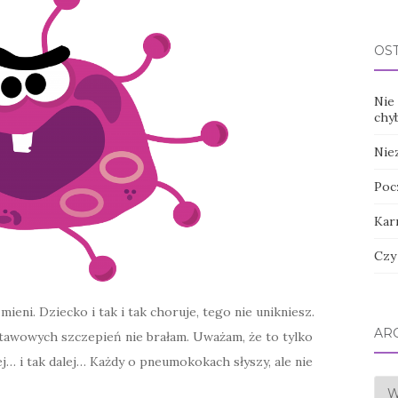
OS
Nie 
chy
Nie
Poc
Kar
Czy
mieni. Dziecko i tak i tak choruje, tego nie unikniesz.
AR
stawowych szczepień nie brałam. Uważam, że to tylko
ej… i tak dalej… Każdy o pneumokokach słyszy, ale nie
Arc