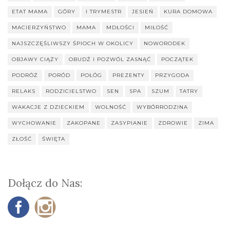
ETAT MAMA
GÓRY
I TRYMESTR
JESIEŃ
KURA DOMOWA
MACIERZYŃSTWO
MAMA
MDŁOŚCI
MIŁOŚĆ
NAJSZCZĘŚLIWSZY ŚPIOCH W OKOLICY
NOWORODEK
OBJAWY CIĄŻY
OBUDŹ I POZWÓL ZASNĄĆ
POCZĄTEK
PODRÓŻ
PORÓD
POŁÓG
PREZENTY
PRZYGODA
RELAKS
RODZICIELSTWO
SEN
SPA
SZUM
TATRY
WAKACJE Z DZIECKIEM
WOLNOŚĆ
WYBÓRRODZINA
WYCHOWANIE
ZAKOPANE
ZASYPIANIE
ZDROWIE
ZIMA
ZŁOŚĆ
ŚWIĘTA
Dołącz do Nas: