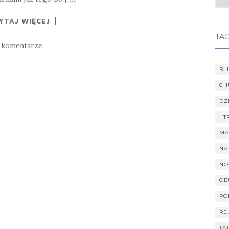
YTAJ WIĘCEJ
TAG
 komentarze
BL
CH
DZ
I 
MA
NA
NO
OB
PO
RE
TA