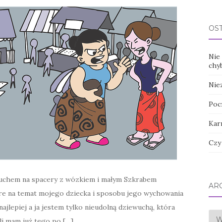
OS
Nie 
chy
Nie
Poc
Kar
Czy
zuchem na spacery z wózkiem i małym Szkrabem
AR
re na temat mojego dziecka i sposobu jego wychowania
jlepiej a ja jestem tylko nieudolną dziewuchą, która
Arc
li mam już tego po […]