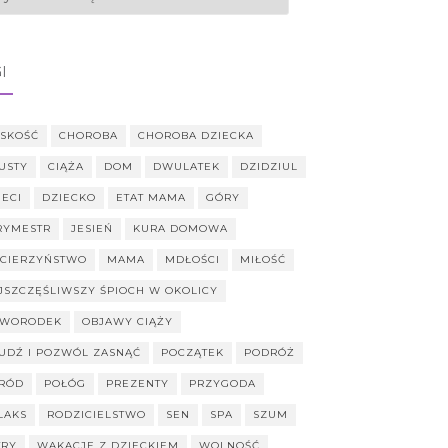
I
ISKOŚĆ
CHOROBA
CHOROBA DZIECKA
USTY
CIĄŻA
DOM
DWULATEK
DZIDZIUL
IECI
DZIECKO
ETAT MAMA
GÓRY
TRYMESTR
JESIEŃ
KURA DOMOWA
CIERZYŃSTWO
MAMA
MDŁOŚCI
MIŁOŚĆ
JSZCZĘŚLIWSZY ŚPIOCH W OKOLICY
WORODEK
OBJAWY CIĄŻY
UDŹ I POZWÓL ZASNĄĆ
POCZĄTEK
PODRÓŻ
RÓD
POŁÓG
PREZENTY
PRZYGODA
LAKS
RODZICIELSTWO
SEN
SPA
SZUM
TRY
WAKACJE Z DZIECKIEM
WOLNOŚĆ