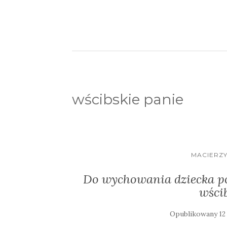
wścibskie panie
MACIERZ
Do wychowania dziecka pot
wścib
Opublikowany
12