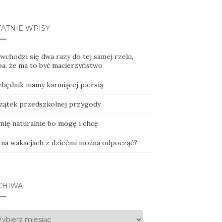
TATNIE WPISY
wchodzi się dwa razy do tej samej rzeki,
ba, że ma to być macierzyństwo
zbędnik mamy karmiącej piersią
zątek przedszkolnej przygody
mię naturalnie bo mogę i chcę
 na wakacjach z dziećmi można odpocząć?
CHIWA
hiwa