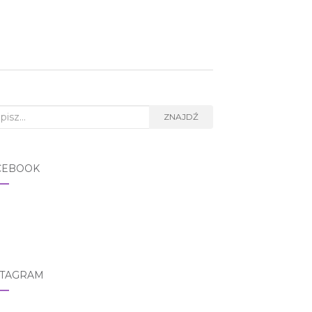
rch for:
ZNAJDŹ
CEBOOK
STAGRAM