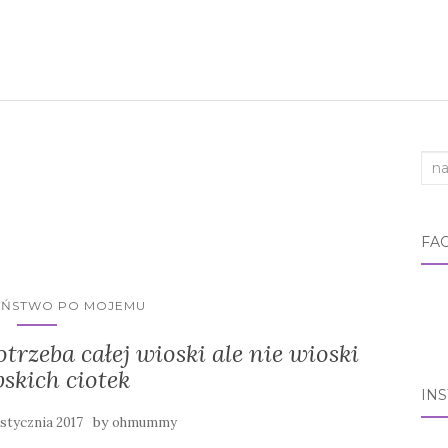
Sea
FA
YŃSTWO PO MOJEMU
rzeba całej wioski ale nie wioski
skich ciotek
IN
by
 stycznia 2017
ohmummy