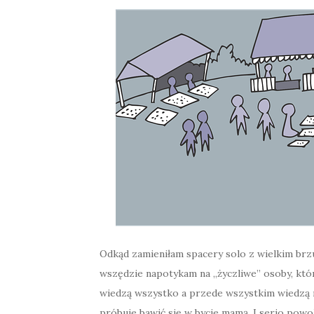
Odkąd zamieniłam spacery solo z wielkim br
wszędzie napotykam na „życzliwe” osoby, któ
wiedzą wszystko a przede wszystkim wiedzą na
próbuje bawić się w bycie mamą. I serio powo