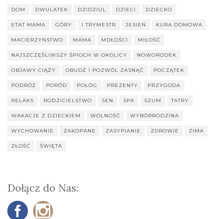
DOM
DWULATEK
DZIDZIUL
DZIECI
DZIECKO
ETAT MAMA
GÓRY
I TRYMESTR
JESIEŃ
KURA DOMOWA
MACIERZYŃSTWO
MAMA
MDŁOŚCI
MIŁOŚĆ
NAJSZCZĘŚLIWSZY ŚPIOCH W OKOLICY
NOWORODEK
OBJAWY CIĄŻY
OBUDŹ I POZWÓL ZASNĄĆ
POCZĄTEK
PODRÓŻ
PORÓD
POŁÓG
PREZENTY
PRZYGODA
RELAKS
RODZICIELSTWO
SEN
SPA
SZUM
TATRY
WAKACJE Z DZIECKIEM
WOLNOŚĆ
WYBÓRRODZINA
WYCHOWANIE
ZAKOPANE
ZASYPIANIE
ZDROWIE
ZIMA
ZŁOŚĆ
ŚWIĘTA
Dołącz do Nas: