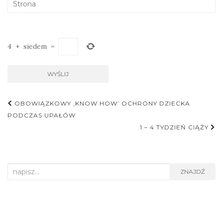
4
+
siedem
=
OBOWIĄZKOWY ‚KNOW HOW’ OCHRONY DZIECKA
Nawigacja postu
PODCZAS UPAŁÓW
1 – 4 TYDZIEŃ CIĄŻY
Search for:
ZNAJDŹ