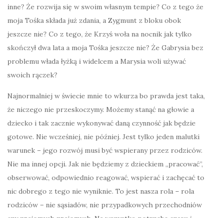
inne? Że rozwija się w swoim własnym tempie? Co z tego że
moja Tośka składa już zdania, a Zygmunt z bloku obok
jeszcze nie? Co z tego, że Krzyś woła na nocnik jak tylko
skończył dwa lata a moja Tośka jeszcze nie? Że Gabrysia bez
problemu włada łyżką i widelcem a Marysia woli używać
swoich rączek?
Najnormalniej w świecie mnie to wkurza bo prawda jest taka,
że niczego nie przeskoczymy. Możemy stanąć na głowie a
dziecko i tak zacznie wykonywać daną czynność jak będzie
gotowe. Nie wcześniej, nie później. Jest tylko jeden malutki
warunek – jego rozwój musi być wspierany przez rodziców.
Nie ma innej opcji. Jak nie będziemy z dzieckiem „pracować”,
obserwować, odpowiednio reagować, wspierać i zachęcać to
nic dobrego z tego nie wyniknie. To jest nasza rola – rola
rodziców – nie sąsiadów, nie przypadkowych przechodniów