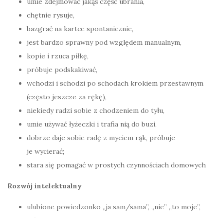
umie zdejmować jakąś część ubrania,
chętnie rysuje,
bazgrać na kartce spontanicznie,
jest bardzo sprawny pod względem manualnym,
kopie i rzuca piłkę,
próbuje podskakiwać,
wchodzi i schodzi po schodach krokiem przestawnym
(często jeszcze za rękę),
niekiedy radzi sobie z chodzeniem do tyłu,
umie używać łyżeczki i trafia nią do buzi,
dobrze daje sobie radę z myciem rąk, próbuje
je wycierać;
stara się pomagać w prostych czynnościach domowych
Rozwój intelektualny
ulubione powiedzonko „ja sam/sama”, „nie” „to moje”,