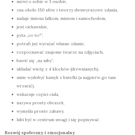
mówi o sobie w 3 osobie,
zna około 150 słów i tworzy dwuwyrazowe zdania,
nadaje imiona lalkom, misiom i samochodom,
jest ciekawskie,
pyta „co to?”,
potrafi już wyrażać własne zdanie,
rozpoznawać znajome twarze na zdjęciach,
bawić się „na niby”,
układać wieżę z 4 klocków (drewnianych),
umie wydobyć kamyk z butelki (a najpierw go tam
wrzucić),
wskazuje części ciała,
nazywa prosty obrazek,
wymyśla proste zabawy,
lubi być w centrum uwagi i się popisywać.
Rozwój społeczny i emocjonalny