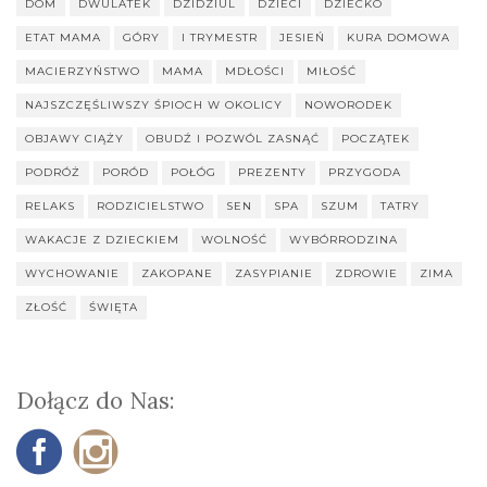
DOM
DWULATEK
DZIDZIUL
DZIECI
DZIECKO
ETAT MAMA
GÓRY
I TRYMESTR
JESIEŃ
KURA DOMOWA
MACIERZYŃSTWO
MAMA
MDŁOŚCI
MIŁOŚĆ
NAJSZCZĘŚLIWSZY ŚPIOCH W OKOLICY
NOWORODEK
OBJAWY CIĄŻY
OBUDŹ I POZWÓL ZASNĄĆ
POCZĄTEK
PODRÓŻ
PORÓD
POŁÓG
PREZENTY
PRZYGODA
RELAKS
RODZICIELSTWO
SEN
SPA
SZUM
TATRY
WAKACJE Z DZIECKIEM
WOLNOŚĆ
WYBÓRRODZINA
WYCHOWANIE
ZAKOPANE
ZASYPIANIE
ZDROWIE
ZIMA
ZŁOŚĆ
ŚWIĘTA
Dołącz do Nas: