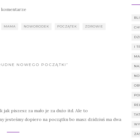
 komentarze
BL
MAMA
NOWORODEK
POCZĄTEK
ZDROWIE
CH
DZ
I 
MA
TRUDNE NOWEGO POCZĄTKI”
NA
NO
OB
PO
RE
k jak piszesz za mało je za dużo itd. Ale to
TA
y jesteśmy dopiero na początku bo masz dzidziuś ma dwa
WY
ZA