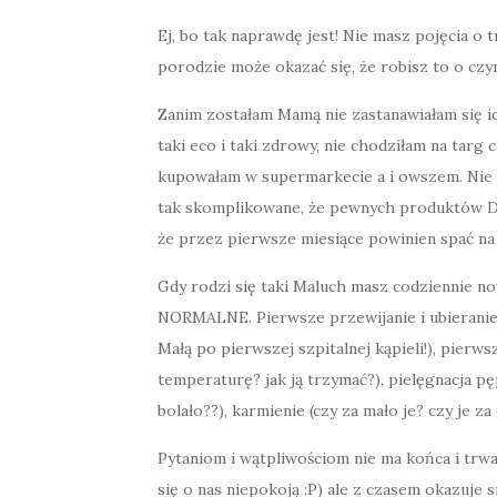
Ej, bo tak naprawdę jest! Nie masz pojęcia o 
porodzie może okazać się, że robisz to o czym
Zanim zostałam Mamą nie zastanawiałam się id
taki eco i taki zdrowy, nie chodziłam na ta
kupowałam w supermarkecie a i owszem. Nie 
tak skomplikowane, że pewnych produktów Dzid
że przez pierwsze miesiące powinien spać na 
Gdy rodzi się taki Maluch masz codziennie now
NORMALNE. Pierwsze przewijanie i ubieranie (
Małą po pierwszej szpitalnej kąpieli!), pier
temperaturę? jak ją trzymać?), pielęgnacja pę
bolało??), karmienie (czy za mało je? czy je z
Pytaniom i wątpliwościom nie ma końca i trwa
się o nas niepokoją :P) ale z czasem okazuje 