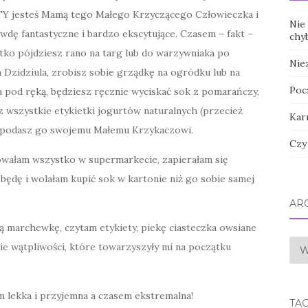
o TY jesteś Mamą tego Małego Krzyczącego Człowieczka i
Nie 
awdę fantastyczne i bardzo ekscytujące. Czasem – fakt –
chy
stko pójdziesz rano na targ lub do warzywniaka po
Nie
Dzidziula, zrobisz sobie grządkę na ogródku lub na
Poc
a pod ręką, będziesz ręcznie wyciskać sok z pomarańczy,
z wszystkie etykietki jogurtów naturalnych (przecież
Kar
m podasz go swojemu Małemu Krzykaczowi.
Czy
powałam wszystko w supermarkecie, zapierałam się
 będę i wolałam kupić sok w kartonie niż go sobie samej
AR
ą marchewkę, czytam etykiety, piekę ciasteczka owsiane
Arc
e wątpliwości, które towarzyszyły mi na początku
 lekka i przyjemna a czasem ekstremalna!
TAG