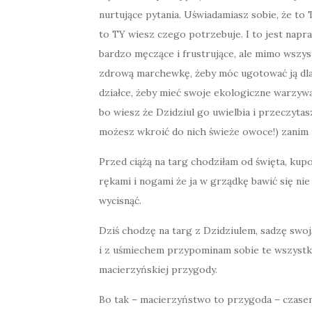
nurtujące pytania. Uświadamiasz sobie, że t
to TY wiesz czego potrzebuje. I to jest napr
bardzo męczące i frustrujące, ale mimo wszy
zdrową marchewkę, żeby móc ugotować ją dla 
działce, żeby mieć swoje ekologiczne warzyw
bo wiesz że Dzidziul go uwielbia i przeczytas
możesz wkroić do nich świeże owoce!) zani
Przed ciążą na targ chodziłam od święta, ku
rękami i nogami że ja w grządkę bawić się nie
wycisnąć.
Dziś chodzę na targ z Dzidziulem, sadzę swoj
i z uśmiechem przypominam sobie te wszystki
macierzyńskiej przygody.
Bo tak – macierzyństwo to przygoda – czasem