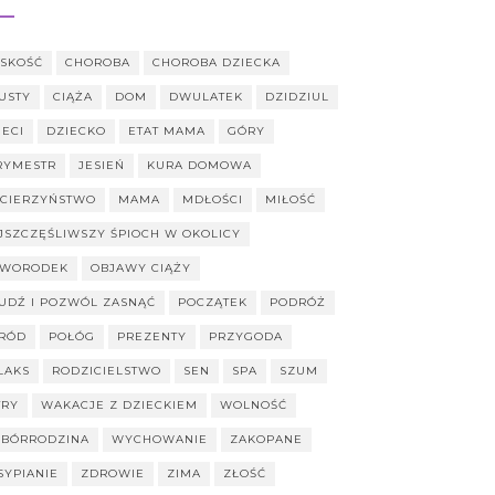
ISKOŚĆ
CHOROBA
CHOROBA DZIECKA
USTY
CIĄŻA
DOM
DWULATEK
DZIDZIUL
IECI
DZIECKO
ETAT MAMA
GÓRY
TRYMESTR
JESIEŃ
KURA DOMOWA
CIERZYŃSTWO
MAMA
MDŁOŚCI
MIŁOŚĆ
JSZCZĘŚLIWSZY ŚPIOCH W OKOLICY
WORODEK
OBJAWY CIĄŻY
UDŹ I POZWÓL ZASNĄĆ
POCZĄTEK
PODRÓŻ
RÓD
POŁÓG
PREZENTY
PRZYGODA
LAKS
RODZICIELSTWO
SEN
SPA
SZUM
TRY
WAKACJE Z DZIECKIEM
WOLNOŚĆ
BÓRRODZINA
WYCHOWANIE
ZAKOPANE
SYPIANIE
ZDROWIE
ZIMA
ZŁOŚĆ