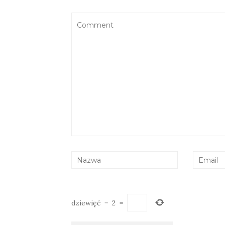
dziewięć
−
2
=