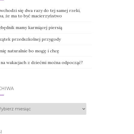
wchodzi się dwa razy do tej samej rzeki,
ba, że ma to być macierzyństwo
zbędnik mamy karmiącej piersią
zątek przedszkolnej przygody
mię naturalnie bo mogę i chcę
 na wakacjach z dziećmi można odpocząć?
CHIWA
hiwa
I