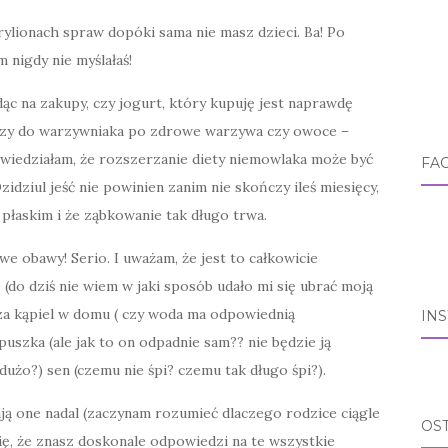
trylionach spraw dopóki sama nie masz dzieci. Ba! Po
 nigdy nie myślałaś!
ąc na zakupy, czy jogurt, który kupuję jest naprawdę
rg czy do warzywniaka po zdrowe warzywa czy owoce –
wiedziałam, że rozszerzanie diety niemowlaka może być
FA
ziul jeść nie powinien zanim nie skończy ileś miesięcy,
płaskim i że ząbkowanie tak długo trwa.
e obawy! Serio. I uważam, że jest to całkowicie
do dziś nie wiem w jaki sposób udało mi się ubrać moją
wsza kąpiel w domu ( czy woda ma odpowiednią
IN
puszka (ale jak to on odpadnie sam?? nie będzie ją
a dużo?) sen (czemu nie śpi? czemu tak długo śpi?).
ją one nadal (zaczynam rozumieć dlaczego rodzice ciągle
OS
się, że znasz doskonale odpowiedzi na te wszystkie